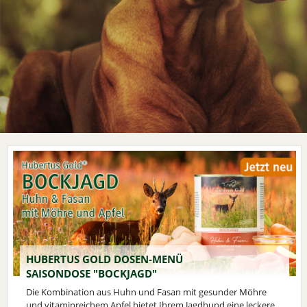
HUBERTUS GOLD DOSEN-MENÜ
SAISONDOSE "BOCKJAGD"
Die Kombination aus Huhn und Fasan mit gesunder Möhre
und vitaminreichem Apfel bietet Ihrem Jagdhund eine leckere