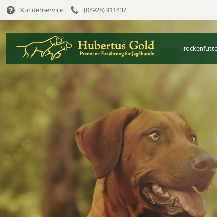
Kundenservice
(04928) 911437
Trockenfutte