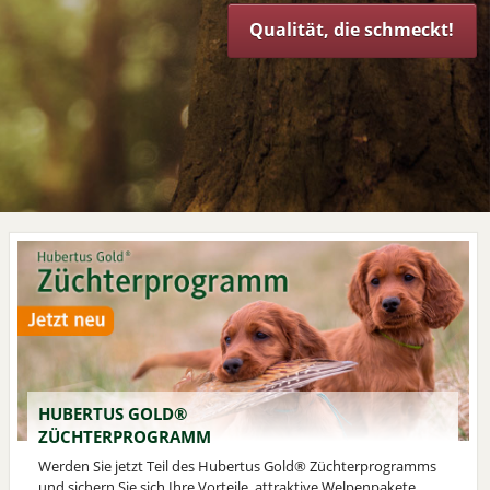
Zu den Junior-Dosen!
Qualität, die schmeckt!
HUBERTUS GOLD®
ZÜCHTERPROGRAMM
Werden Sie jetzt Teil des Hubertus Gold® Züchterprogramms
und sichern Sie sich Ihre Vorteile, attraktive Welpenpakete