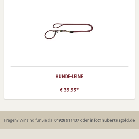
HUNDE-LEINE
€
39,95*
Fragen? Wir sind für Sie da.
04928 911437
oder
info@hubertusgold.de