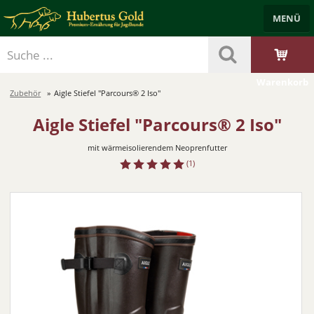
MENÜ
Händlerbereich
Benutzerkonto
Merkzettel
Trockenfutter
Nassfutter
Leckerlis & Öle
Starterpakete
Zubehör
Warenkorb
Zubehör
Aigle Stiefel "Parcours® 2 Iso"
Aigle Stiefel "Parcours® 2 Iso"
mit wärmeisolierendem Neoprenfutter
(1)