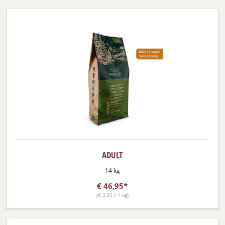
ADULT
14 kg
€
46,95*
(
€
3,35 / 1 kg)