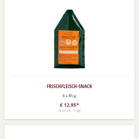
FRISCHFLEISCH-SNACK
6 x 85 g
€
12,95*
(
€
25,39 / 1 kg)