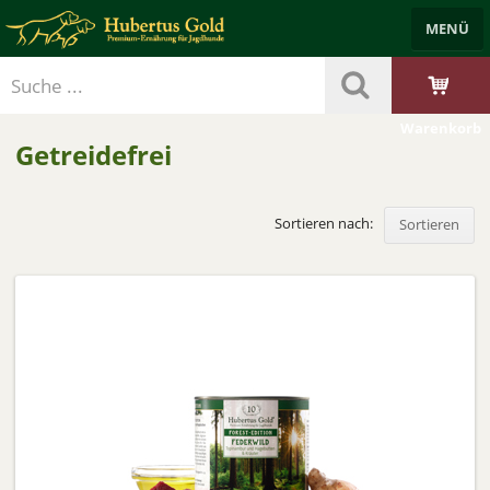
MENÜ
Händlerbereich
Benutzerkonto
Merkzettel
Trockenfutter
Nassfutter
Leckerlis & Öle
Starterpakete
Zubehör
Warenkorb
Getreidefrei
Sortieren nach:
Sortieren