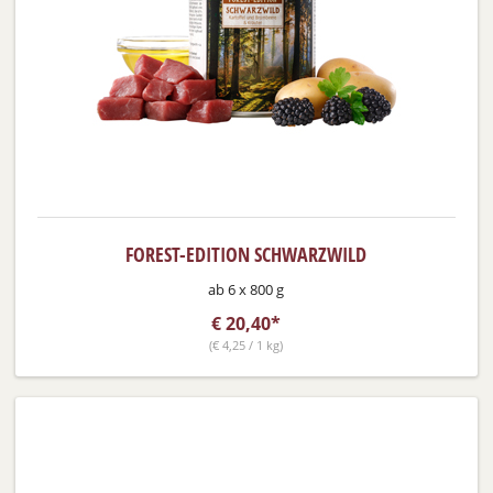
FOREST-EDITION SCHWARZWILD
ab 6 x 800 g
€
20,40*
(
€
4,25 / 1 kg)