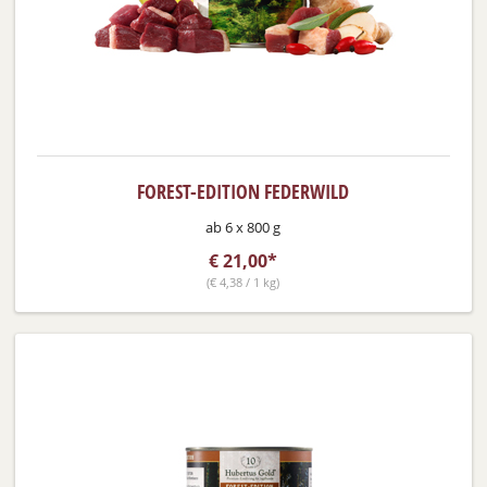
FOREST-EDITION FEDERWILD
ab 6 x 800 g
€
21,00*
(
€
4,38 / 1 kg)