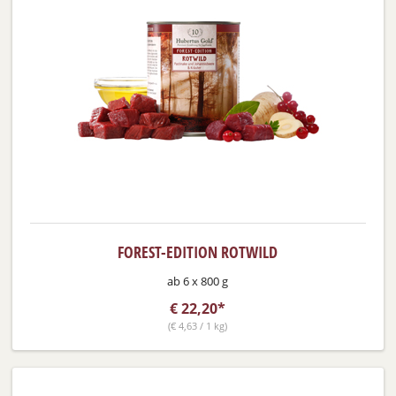
FOREST-EDITION ROTWILD
ab 6 x 800 g
€
22,20*
(
€
4,63 / 1 kg)