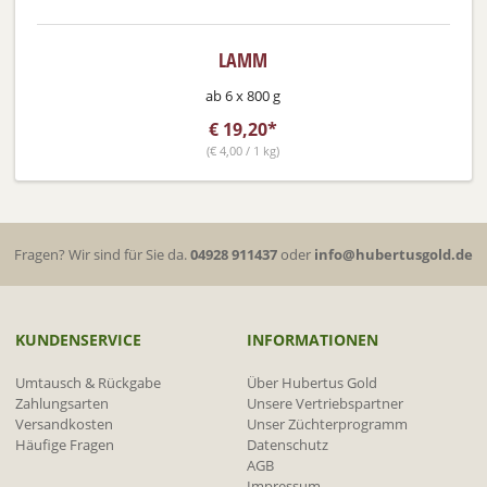
LAMM
ab 6 x 800 g
€
19,20*
(
€
4,00 / 1 kg)
Fragen? Wir sind für Sie da.
04928 911437
oder
info@hubertusgold.de
KUNDENSERVICE
INFORMATIONEN
Umtausch & Rückgabe
Über Hubertus Gold
Zahlungsarten
Unsere Vertriebspartner
Versandkosten
Unser Züchterprogramm
Häufige Fragen
Datenschutz
AGB
Impressum