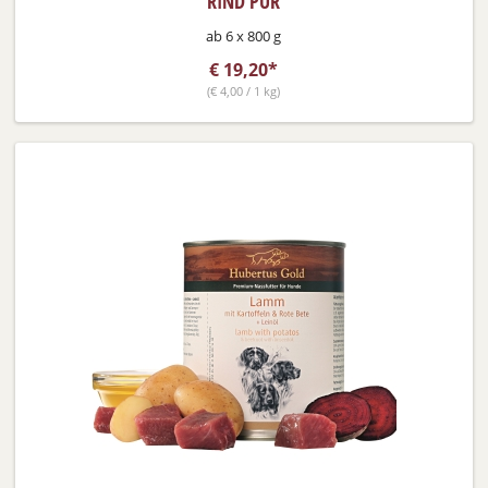
RIND PUR
ab 6 x 800 g
€
19,20*
(
€
4,00 / 1 kg)