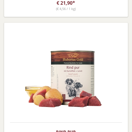
€
21,90*
(
€
4,56 / 1 kg)