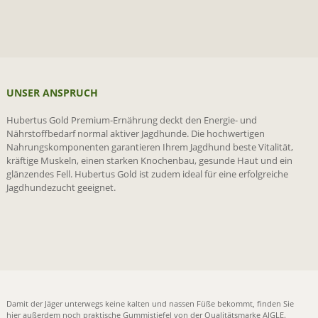
UNSER ANSPRUCH
Hubertus Gold Premium-Ernährung deckt den Energie- und
Nährstoffbedarf normal aktiver Jagdhunde. Die hochwertigen
Nahrungskomponenten garantieren Ihrem Jagdhund beste Vitalität,
kräftige Muskeln, einen starken Knochenbau, gesunde Haut und ein
glänzendes Fell. Hubertus Gold ist zudem ideal für eine erfolgreiche
Jagdhundezucht geeignet.
Damit der Jäger unterwegs keine kalten und nassen Füße bekommt, finden Sie
hier außerdem noch
praktische Gummistiefel
von der
Qualitätsmarke AIGLE
.