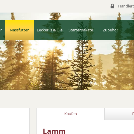
Händlerb
r
Nassfutter
Leckerlis & Öle
Starterpakete
Zubehör
Kaufen
Lamm