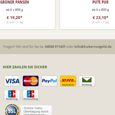
GRÜNER PANSEN
PUTE PUR
ab 6 x 800 g
ab 6 x 800 g
€
19,20*
€
23,10*
(
€
4,00 / 1 kg)
(
€
4,81 / 1 kg)
Fragen? Wir sind für Sie da.
04928 911437
oder
info@hubertusgold.de
HIER ZAHLEN SIE SICHER