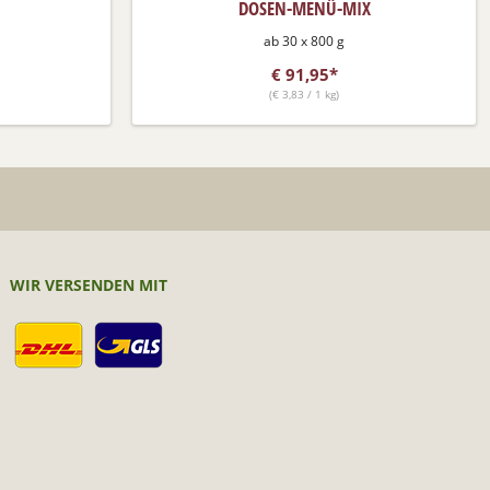
DOSEN-MENÜ-MIX
ab 30 x 800 g
€
91,95*
(
€
3,83 / 1 kg)
WIR VERSENDEN MIT