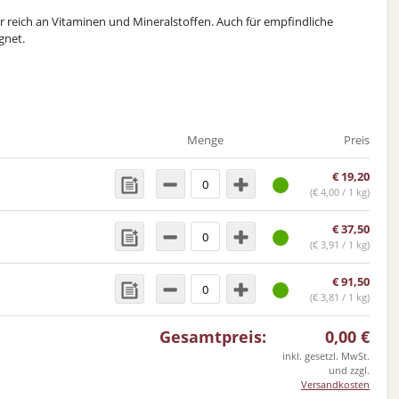
 reich an Vitaminen und Mineralstoffen. Auch für empfindliche
gnet.
Menge
Preis
€
19,20
(
€
4,00 / 1 kg)
€
37,50
(
€
3,91 / 1 kg)
€
91,50
(
€
3,81 / 1 kg)
Gesamtpreis:
0,00
€
inkl. gesetzl. MwSt.
und zzgl.
Versandkosten