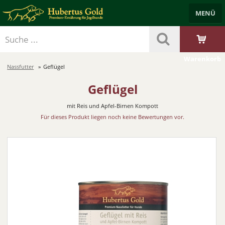
MENÜ
Händlerbereich
Benutzerkonto
Merkzettel
Trockenfutter
Nassfutter
Leckerlis & Öle
Starterpakete
Zubehör
Warenkorb
Nassfutter
Geflügel
Geflügel
mit Reis und Apfel-Birnen Kompott
Für dieses Produkt liegen noch keine Bewertungen vor.