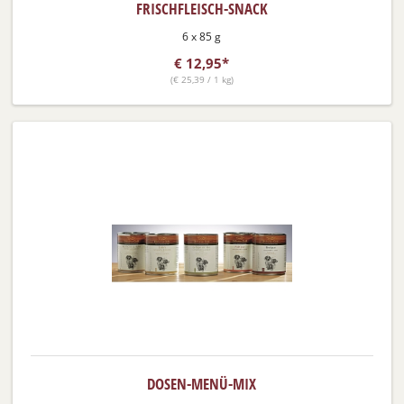
FRISCHFLEISCH-SNACK
6 x 85 g
€
12,95*
(
€
25,39 / 1 kg)
DOSEN-MENÜ-MIX