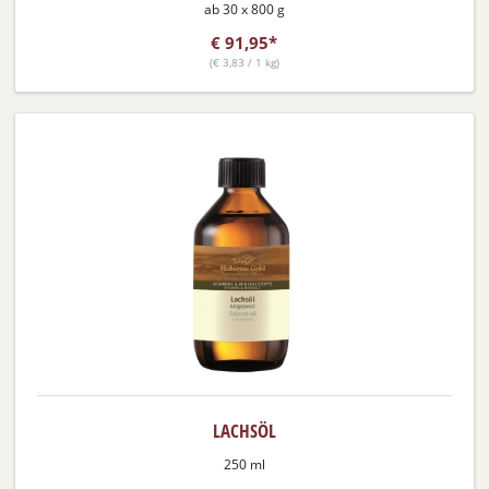
ab 30 x 800 g
€
91,95*
(
€
3,83 / 1 kg)
LACHSÖL
250 ml