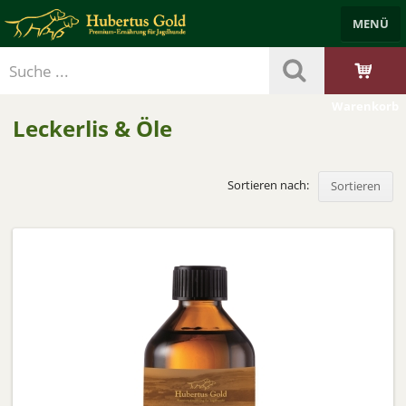
MENÜ
Händlerbereich
Benutzerkonto
Merkzettel
Trockenfutter
Nassfutter
Leckerlis & Öle
Starterpakete
Zubehör
Warenkorb
Leckerlis & Öle
Sortieren nach:
Sortieren