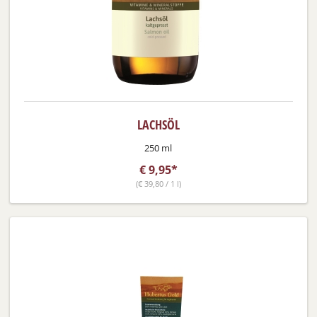
LACHSÖL
250 ml
€
9,95*
(
€
39,80 / 1 l)