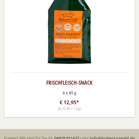
FRISCHFLEISCH-SNACK
6 x 85 g
€
12,95*
(
€
25,39 / 1 kg)
Fragen? Wir sind für Sie da.
04928 911437
oder
info@hubertusgold.de