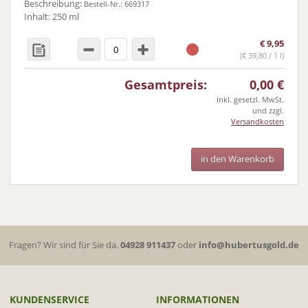
Beschreibung:
Bestell-Nr.: 669317
Inhalt: 250 ml
€
9,95
(
€
39,80 / 1 l)
Gesamtpreis:
0,00
€
inkl. gesetzl. MwSt.
und zzgl.
Versandkosten
in den Warenkorb
Fragen? Wir sind für Sie da.
04928 911437
oder
info@hubertusgold.de
KUNDENSERVICE
INFORMATIONEN