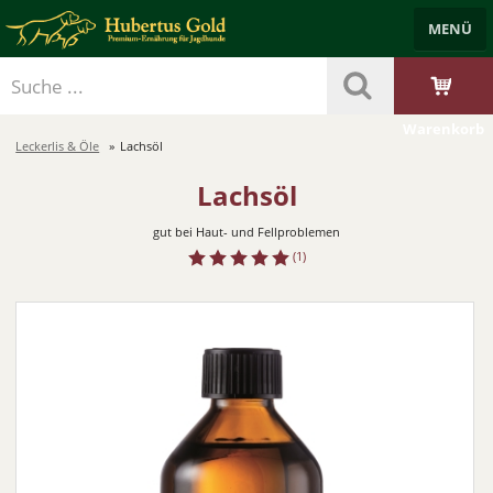
MENÜ
Händlerbereich
Benutzerkonto
Merkzettel
Trockenfutter
Nassfutter
Leckerlis & Öle
Starterpakete
Zubehör
Warenkorb
Leckerlis & Öle
Lachsöl
Lachsöl
gut bei Haut- und Fellproblemen
(1)