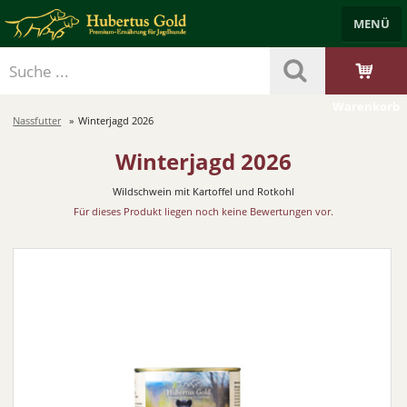
MENÜ
Händlerbereich
Benutzerkonto
Merkzettel
Trockenfutter
Nassfutter
Leckerlis & Öle
Starterpakete
Zubehör
Warenkorb
Nassfutter
Winterjagd 2026
Winterjagd 2026
Wildschwein mit Kartoffel und Rotkohl
Für dieses Produkt liegen noch keine Bewertungen vor.